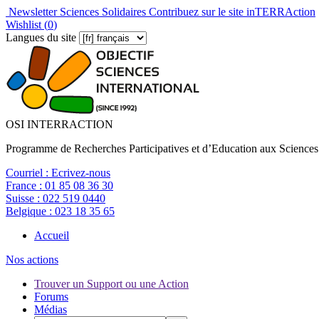
Newsletter Sciences Solidaires
Contribuez sur le site inTERRAction
Wishlist (
0
)
Langues du site
OSI INTERRACTION
Programme de Recherches Participatives et d’Education aux Sciences
Courriel :
Ecrivez-nous
France :
01 85 08 36 30
Suisse :
022 519 0440
Belgique :
023 18 35 65
Accueil
Nos actions
Trouver un Support ou une Action
Forums
Médias